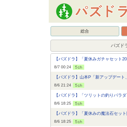
総合
パズド
【パズドラ】「夏休みガチャセット202
8/7 00:24
【パズドラ】山本P「新アップデート
8/6 21:24
【パズドラ】「ツリットの釣りパラダイス2
8/6 18:25
【パズドラ】「夏休みの魔法石セット販売
8/6 18:25