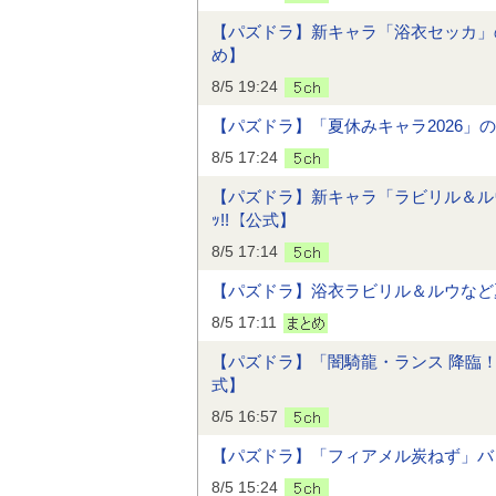
【パズドラ】新キャラ「浴衣セッカ」
め】
8/5 19:24
【パズドラ】「夏休みキャラ2026」の能
8/5 17:24
【パズドラ】新キャラ「ラビリル＆ルウ
ｯ!!【公式】
8/5 17:14
【パズドラ】浴衣ラビリル＆ルウなど
8/5 17:11
【パズドラ】「闇騎龍・ランス 降臨
式】
8/5 16:57
【パズドラ】「フィアメル炭ねず」バレバ
8/5 15:24