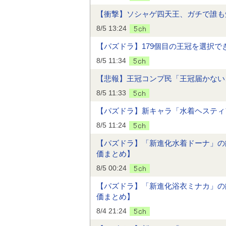
【衝撃】ソシャゲ四天王、ガチで誰も知
8/5 13:24
【パズドラ】179個目の王冠を選択でき
8/5 11:34
【悲報】王冠コンプ民「王冠届かない
8/5 11:33
【パズドラ】新キャラ「水着ヘスティア
8/5 11:24
【パズドラ】「新進化水着ドーナ」の
価まとめ】
8/5 00:24
【パズドラ】「新進化浴衣ミナカ」の
価まとめ】
8/4 21:24