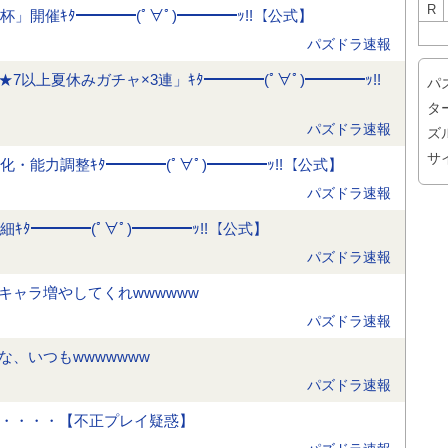
R
」開催ｷﾀ━━━━(ﾟ∀ﾟ)━━━━ｯ!!【公式】
パズドラ速報
以上夏休みガチャ×3連」ｷﾀ━━━━(ﾟ∀ﾟ)━━━━ｯ!!
パ
タ
パズドラ速報
ズ
サ
・能力調整ｷﾀ━━━━(ﾟ∀ﾟ)━━━━ｯ!!【公式】
パズドラ速報
ｷﾀ━━━━(ﾟ∀ﾟ)━━━━ｯ!!【公式】
パズドラ速報
ャラ増やしてくれwwwwww
パズドラ速報
、いつもwwwwwww
パズドラ速報
・・・・・【不正プレイ疑惑】