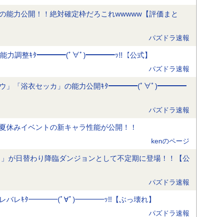
の能力公開！！絶対確定枠だろこれwwwww【評価まと
パズドラ速報
力調整ｷﾀ━━━━(ﾟ∀ﾟ)━━━━ｯ!!【公式】
パズドラ速報
」「浴衣セッカ」の能力公開ｷﾀ━━━━(ﾟ∀ﾟ)━━━━
パズドラ速報
夏休みイベントの新キャラ性能が公開！！
kenのページ
！」が日替わり降臨ダンジョンとして不定期に登場！！【公
パズドラ速報
レｷﾀ━━━━(ﾟ∀ﾟ)━━━━ｯ!!【ぶっ壊れ】
パズドラ速報