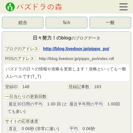
総合
5ch
一般
日々努力！のblog
のブログデータ
http://blog.livedoor.jp/pippo_po/
ブログのアドレス
RSSのアドレス
http://blog.livedoor.jp/pippo_po/index.rdf
パズドラの日々の情報や攻略を更新します！攻略といっても一般
人レベルです(T_T)
登録ID
148
登録記事数
183
一日当たりの更新回数
最近30日間の平均
1.00 回 (と
最近半年間の平均
1.00回
ても多い)
サイトの応答速度
直近
0.06秒 (非常に速い)
平均
0.06秒